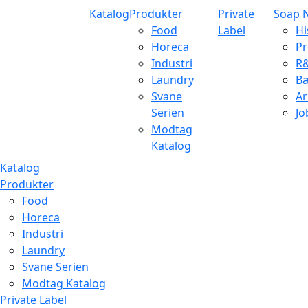
Katalog
Produkter
Private
Soap 
Food
Label
Hi
Horeca
Pr
Industri
R
Laundry
B
Svane
Ar
Serien
Jo
Modtag
Katalog
Katalog
Produkter
Food
Horeca
Industri
Laundry
Svane Serien
Modtag Katalog
Private Label