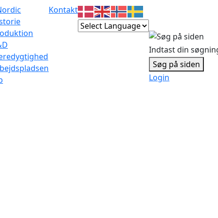
Nordic
Kontakt
storie
oduktion
&D
Indtast din søgnin
æredygtighed
Søg på siden
bejdspladsen
Login
b