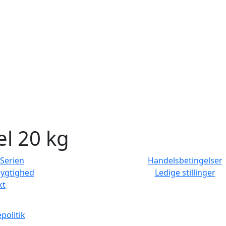
l 20 kg
Serien
Handelsbetingelser
ygtighed
Ledige stillinger
kt
politik