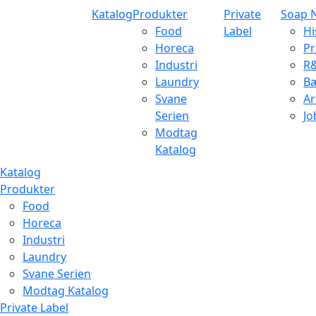
Katalog
Produkter
Private
Soap 
Food
Label
Hi
Horeca
Pr
Industri
R
Laundry
B
Svane
Ar
Serien
Jo
Modtag
Katalog
Katalog
Produkter
Food
Horeca
Industri
Laundry
Svane Serien
Modtag Katalog
Private Label