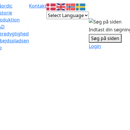
Nordic
Kontakt
storie
oduktion
&D
Indtast din søgnin
æredygtighed
Søg på siden
bejdspladsen
Login
b