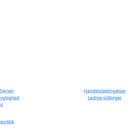
Serien
Handelsbetingelser
ygtighed
Ledige stillinger
kt
politik