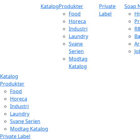
Katalog
Produkter
Private
Soap 
Food
Label
Hi
Horeca
Pr
Industri
R
Laundry
B
Svane
Ar
Serien
Jo
Modtag
Katalog
Katalog
Produkter
Food
Horeca
Industri
Laundry
Svane Serien
Modtag Katalog
Private Label