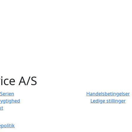
ice A/S
Serien
Handelsbetingelser
ygtighed
Ledige stillinger
kt
politik