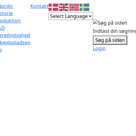
Nordic
Kontakt
storie
oduktion
&D
Indtast din søgnin
æredygtighed
Søg på siden
bejdspladsen
Login
b